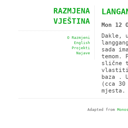
RAZMJENA
LANGA
VJEŠTINA
Mon 12 
Dakle, 
O Razmjeni
langgan
English
Projekti
sada im
Najave
temom. 
slične 
vlastit
baza . 
(cca 30
mjesta.
Adapted from
Mono