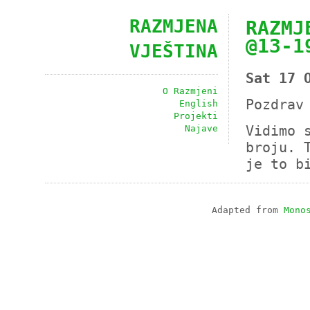
RAZMJENA
RAZMJ
@13-1
VJEŠTINA
Sat 17 
O Razmjeni
Pozdrav
English
Projekti
Najave
Vidimo 
broju. 
je to b
Adapted from
Mono