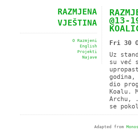
RAZMJENA
RAZMJ
@13-1
VJEŠTINA
KOALI
O Razmjeni
Fri 30 
English
Projekti
Uz stan
Najave
su već 
upropas
godina,
dio pro
Koalu. 
Archu, 
se poko
Adapted from
Mono