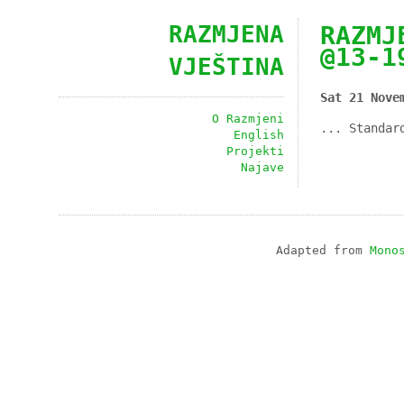
RAZMJENA
RAZMJ
@13-1
VJEŠTINA
Sat 21 Nove
O Razmjeni
... Standar
English
Projekti
Najave
Adapted from
Mono