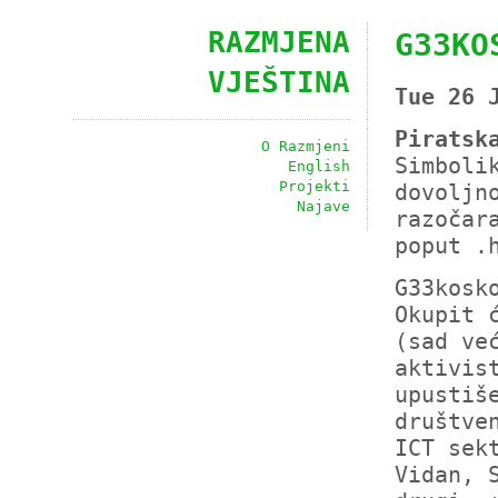
RAZMJENA
G33KO
VJEŠTINA
Tue 26 
Piratsk
O Razmjeni
Simboli
English
Projekti
dovoljn
Najave
razočar
poput .
G33kosk
Okupit 
(sad ve
aktivis
upustiš
društve
ICT sek
Vidan, 