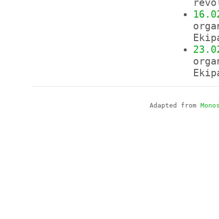
revo
16.0
orga
Ekip
23.0
orga
Ekip
Adapted from
Mono