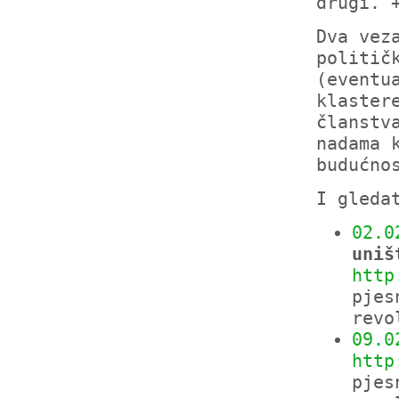
drugi. 
Dva vez
politič
(eventu
klaster
članstv
nadama 
budućno
I gleda
02.0
uniš
http
pjes
revo
09.0
http
pjes