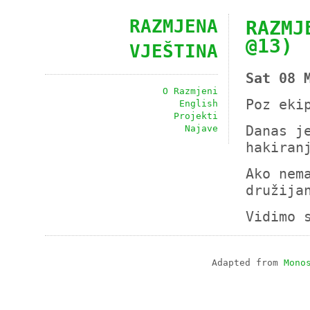
RAZMJENA
RAZMJ
@13)
VJEŠTINA
Sat 08 
O Razmjeni
Poz eki
English
Projekti
Najave
Danas j
hakiran
Ako nem
družija
Vidimo 
Adapted from
Mono