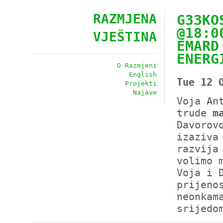
RAZMJENA
G33KO
@18:0
VJEŠTINA
EMARD
ENERG
O Razmjeni
English
Tue 12 
Projekti
Najave
Voja An
trude
m
Davorov
izaziva
razvija
volimo 
Voja i 
prijeno
neonka
srijedo