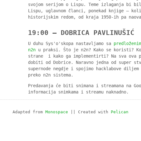
svojom serijom o Lispu. Teme izlaganja bi bi
Lispu, uglavnom članci, ponekad knjige – kol
historijskim redom, od kraja 1950-ih pa naov
19:00 — DOBRICA PAVLINUŠIĆ
U duhu Sys'o'skopa nastavljamo sa
predloženi
n2n
u praksi. Što je n2n? Kako se koristi? Ko
strane i kako ga implementirti? Na sva ova p
dobiti od Dobrice. Naravno jedna od super st
supernode negdje i spojimo hacklabove diljem
preko n2n sistema.
Predavanja će biti snimana i streamana na Go
informacija snimkama i streamu naknadno.
Adapted from
Monospace
|| Created with
Pelican