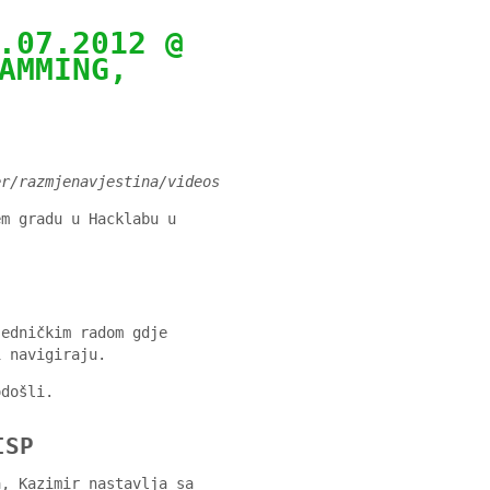
.07.2012 @
AMMING,
er/razmjenavjestina/videos
em gradu u Hacklabu u
edničkim radom gdje
i navigiraju.
odošli.
ISP
a, Kazimir nastavlja sa