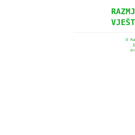
RAZM
VJEŠ
O R
P