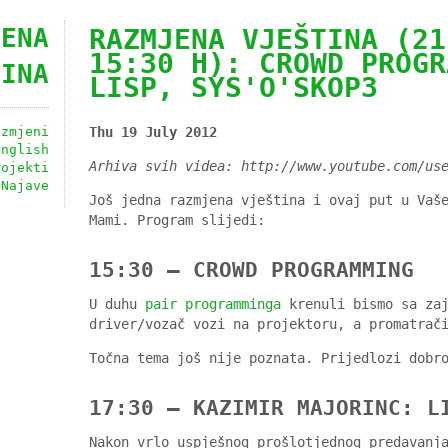
JENA
RAZMJENA VJEŠTINA (21
15:30 H): CROWD PROGR
TINA
LISP, SYS'O'SKOP3
azmjeni
Thu 19 July 2012
English
Arhiva svih videa: http://www.youtube.com/us
rojekti
Najave
Još jedna razmjena vještina i ovaj put u Vaš
Mami. Program slijedi:
15:30 — CROWD PROGRAMMING
U duhu
pair programminga
krenuli bismo sa zaj
driver/vozač vozi na projektoru, a promatrač
Točna tema još nije poznata. Prijedlozi dobr
17:30 — KAZIMIR MAJORINC: L
Nakon vrlo uspješnog prošlotjednog predavanj