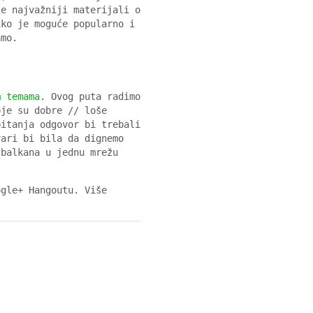
le najvažniji materijali o
iko je moguće popularno i
amo.
m temama
. Ovog puta radimo
je su dobre // loše
itanja odgovor bi trebali
vari bi bila da dignemo
 balkana u jednu mrežu
ogle+ Hangoutu. Više