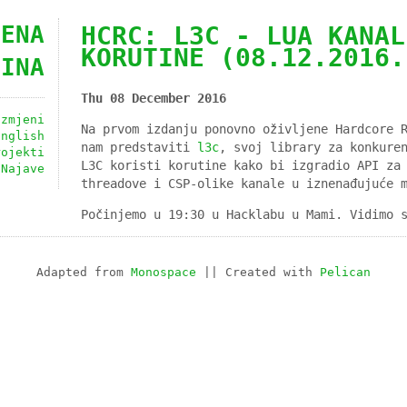
JENA
HCRC: L3C - LUA KANAL
KORUTINE (08.12.2016.
TINA
Thu 08 December 2016
azmjeni
Na prvom izdanju ponovno oživljene Hardcore 
English
nam predstaviti
l3c
, svoj library za konkure
rojekti
L3C koristi korutine kako bi izgradio API za
Najave
threadove i CSP-olike kanale u iznenađujuće 
Počinjemo u 19:30 u Hacklabu u Mami. Vidimo 
Adapted from
Monospace
|| Created with
Pelican