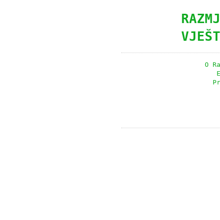
RAZM
VJEŠ
O R
P