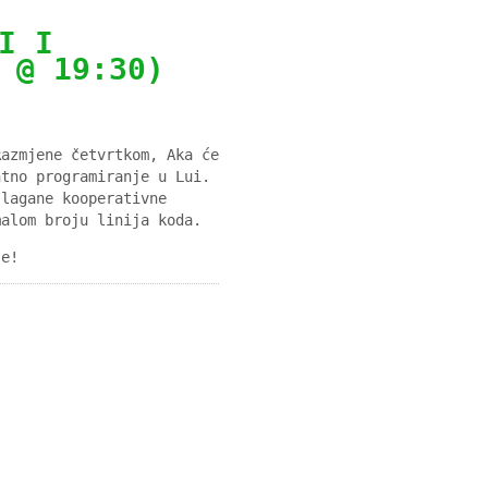
I I
 @ 19:30)
Razmjene četvrtkom, Aka će
ntno programiranje u Lui.
 lagane kooperativne
malom broju linija koda.
se!