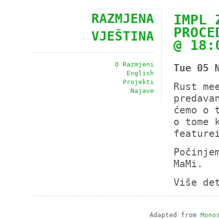
RAZMJENA
IMPL 
PROCE
VJEŠTINA
@ 18:
O Razmjeni
Tue 05 
English
Projekti
Rust me
Najave
predava
ćemo o 
o tome 
feature
Počinje
MaMi.
Više de
Adapted from
Mono